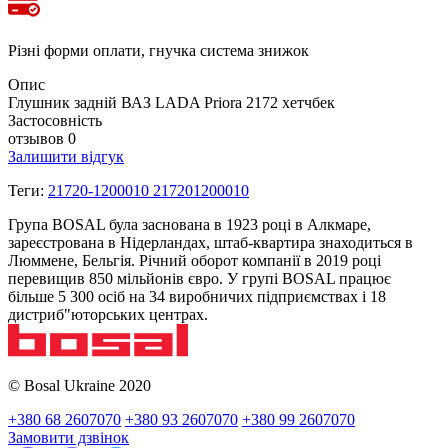
Різні форми оплати, гнучка система знижок
Опис
Глушник задній ВАЗ LADA Priora 2172 хетчбек
Застосовність
отзывов 0
Залишити відгук
Теги:
21720-1200010 217201200010
Група BOSAL була заснована в 1923 році в Алкмаре,
зареєстрована в Нідерландах, штаб-квартира знаходиться в
Люммене, Бельгія. Річний оборот компанії в 2019 році
перевищив 850 мільйонів євро. У групі BOSAL працює
більше 5 300 осіб на 34 виробничих підприємствах і 18
дистриб"юторських центрах.
© Bosal Ukraine 2020
+380 68 2607070
+380 93 2607070
+380 99 2607070
Замовити дзвінок