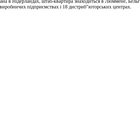
ана в Нідерландах, штаб-квартира знаходиться в Люммене, Бельгі
4 виробничих підприємствах і 18 дистриб"юторських центрах.