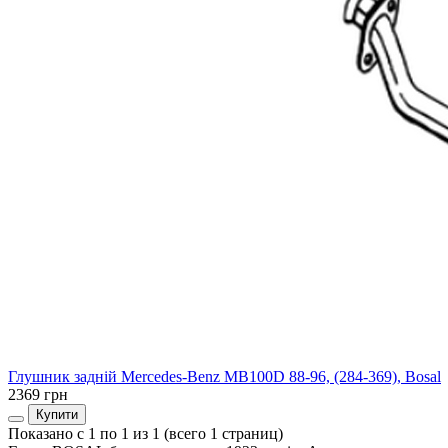
Глушник задній Mercedes-Benz MB100D 88-96, (284-369), Bosal
2369 грн
Купити
Показано с 1 по 1 из 1 (всего 1 страниц)