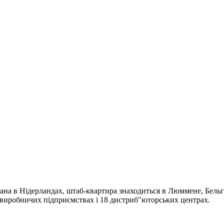
ана в Нідерландах, штаб-квартира знаходиться в Люммене, Бельгі
4 виробничих підприємствах і 18 дистриб"юторських центрах.