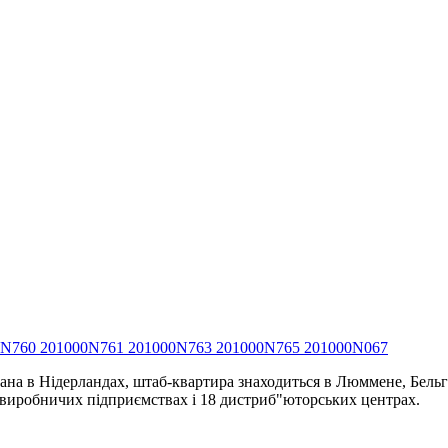
0N760 201000N761 201000N763 201000N765 201000N067
ана в Нідерландах, штаб-квартира знаходиться в Люммене, Бельгі
4 виробничих підприємствах і 18 дистриб"юторських центрах.