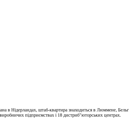
ана в Нідерландах, штаб-квартира знаходиться в Люммене, Бельгі
4 виробничих підприємствах і 18 дистриб"юторських центрах.