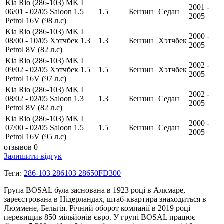
Kia Rio (286-103) MK I
2001 -
06/01 - 02/05 Saloon 1.5
1.5
Бензин
Седан
2005
Petrol 16V (98 л.с)
Kia Rio (286-103) MK I
2000 -
08/00 - 10/05 Хэтчбек 1.3
1.3
Бензин
Хэтчбек
2005
Petrol 8V (82 л.с)
Kia Rio (286-103) MK I
2002 -
09/02 - 02/05 Хэтчбек 1.5
1.5
Бензин
Хэтчбек
2005
Petrol 16V (97 л.с)
Kia Rio (286-103) MK I
2002 -
08/02 - 02/05 Saloon 1.3
1.3
Бензин
Седан
2005
Petrol 8V (82 л.с)
Kia Rio (286-103) MK I
2000 -
07/00 - 02/05 Saloon 1.5
1.5
Бензин
Седан
2005
Petrol 16V (95 л.с)
отзывов 0
Залишити відгук
Теги:
286-103 286103 28650FD300
Група BOSAL була заснована в 1923 році в Алкмаре,
зареєстрована в Нідерландах, штаб-квартира знаходиться в
Люммене, Бельгія. Річний оборот компанії в 2019 році
перевищив 850 мільйонів євро. У групі BOSAL працює