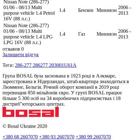
Nissan Note (286-277)
01/06 - 08/13 Multi
2006 -
1.4
Бензин
Минивэн
purpose vehicle 1.4 Petrol
2013
16V (88 л.с.)
Nissan Note (286-277)
01/06 - 08/13 Multi
2006 -
1.4
Газ
Минивэн
purpose vehicle 1.4 LPG
2013
LPG 16V (88 л.с.)
отзывов 0
Залишити відгук
Теги:
286-277 286277 203001U61A
Група BOSAL була заснована в 1923 році в Алкмаре,
зареєстрована в Нідерландах, штаб-квартира знаходиться в
Люммене, Бельгія. Річний оборот компанії в 2019 році
перевищив 850 мільйонів євро. У групі BOSAL працює
більше 5 300 осіб на 34 виробничих підприємствах і 18
дистриб"юторських центрах.
© Bosal Ukraine 2020
+380 68 2607070
+380 93 2607070
+380 99 2607070