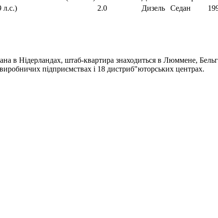
 л.с.)
2.0
Дизель
Седан
199
ана в Нідерландах, штаб-квартира знаходиться в Люммене, Бельгі
4 виробничих підприємствах і 18 дистриб"юторських центрах.