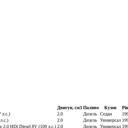
Двигун, см3
Паливо
Кузов
Рі
 л.с.)
2.0
Дизель
Седан
199
л.с.)
2.0
Дизель
Универсал
199
le 2.0 HDi Diesel 8V (109 л.с.)
2.0
Дизель
Универсал
199