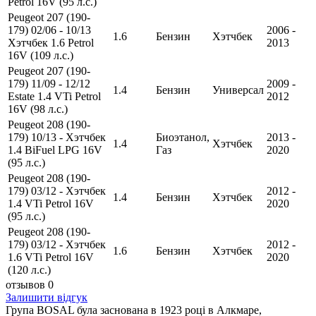
Petrol 16V (95 л.с.)
Peugeot 207 (190-
179) 02/06 - 10/13
2006 -
1.6
Бензин
Хэтчбек
Хэтчбек 1.6 Petrol
2013
16V (109 л.с.)
Peugeot 207 (190-
179) 11/09 - 12/12
2009 -
1.4
Бензин
Универсал
Estate 1.4 VTi Petrol
2012
16V (98 л.с.)
Peugeot 208 (190-
179) 10/13 - Хэтчбек
Биоэтанол,
2013 -
1.4
Хэтчбек
1.4 BiFuel LPG 16V
Газ
2020
(95 л.с.)
Peugeot 208 (190-
179) 03/12 - Хэтчбек
2012 -
1.4
Бензин
Хэтчбек
1.4 VTi Petrol 16V
2020
(95 л.с.)
Peugeot 208 (190-
179) 03/12 - Хэтчбек
2012 -
1.6
Бензин
Хэтчбек
1.6 VTi Petrol 16V
2020
(120 л.с.)
отзывов 0
Залишити відгук
Група BOSAL була заснована в 1923 році в Алкмаре,