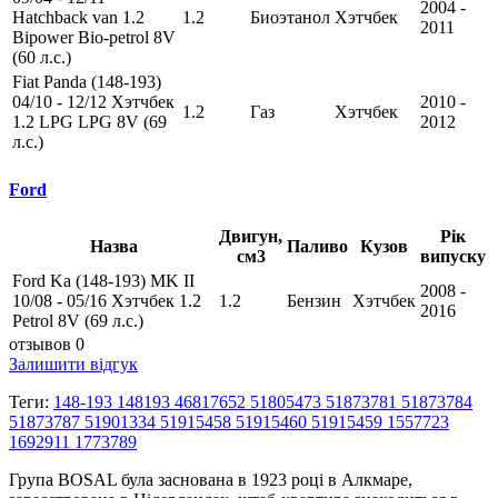
2004 -
Hatchback van 1.2
1.2
Биоэтанол
Хэтчбек
2011
Bipower Bio-petrol 8V
(60 л.с.)
Fiat Panda (148-193)
04/10 - 12/12 Хэтчбек
2010 -
1.2
Газ
Хэтчбек
1.2 LPG LPG 8V (69
2012
л.с.)
Ford
Двигун,
Рік
Назва
Паливо
Кузов
см3
випуску
Ford Ka (148-193) MK II
2008 -
10/08 - 05/16 Хэтчбек 1.2
1.2
Бензин
Хэтчбек
2016
Petrol 8V (69 л.с.)
отзывов 0
Залишити відгук
Теги:
148-193 148193 46817652 51805473 51873781 51873784
51873787 51901334 51915458 51915460 51915459 1557723
1692911 1773789
Група BOSAL була заснована в 1923 році в Алкмаре,