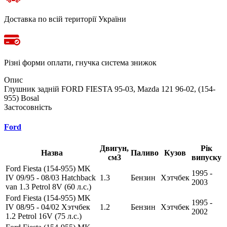
Доставка по всій території України
Різні форми оплати, гнучка система знижок
Опис
Глушник задній FORD FIESTA 95-03, Mazda 121 96-02, (154-
955) Bosal
Застосовність
Ford
Двигун,
Рік
Назва
Паливо
Кузов
см3
випуску
Ford Fiesta (154-955) MK
1995 -
IV 09/95 - 08/03 Hatchback
1.3
Бензин
Хэтчбек
2003
van 1.3 Petrol 8V (60 л.с.)
Ford Fiesta (154-955) MK
1995 -
IV 08/95 - 04/02 Хэтчбек
1.2
Бензин
Хэтчбек
2002
1.2 Petrol 16V (75 л.с.)