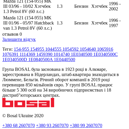
Mazda 121 (154-955) MK
1996 -
III 03/96 - 10/02 Хэтчбек
1.3
Бензин
Хэтчбек
2002
1.3 Petrol 8V (60 л.с.)
Mazda 121 (154-955) MK
1996 -
III 01/96 - 05/97 Hatchback
1.3
Бензин
Хэтчбек
1997
van 1.3 Petrol 8V (60 л.с.)
отзывов 0
Залишити відгук
Теги:
154-955 154955 1044555 1054592 1054640 1065916
1076391 1114369 1459390 1014740 1E0340500 1E0340500C
1E0340500D 1E0840500A 1E0440500
Група BOSAL була заснована в 1923 році в Алкмаре,
зареєстрована в Нідерландах, штаб-квартира знаходиться в
Люммене, Бельгія. Річний оборот компанії в 2019 році
перевищив 850 мільйонів євро. У групі BOSAL працює
більше 5 300 осіб на 34 виробничих підприємствах і 18
дистриб"юторських центрах.
© Bosal Ukraine 2020
+380 68 2607070
+380 93 2607070
+380 99 2607070