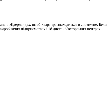
ана в Нідерландах, штаб-квартира знаходиться в Люммене, Бельгі
4 виробничих підприємствах і 18 дистриб"юторських центрах.