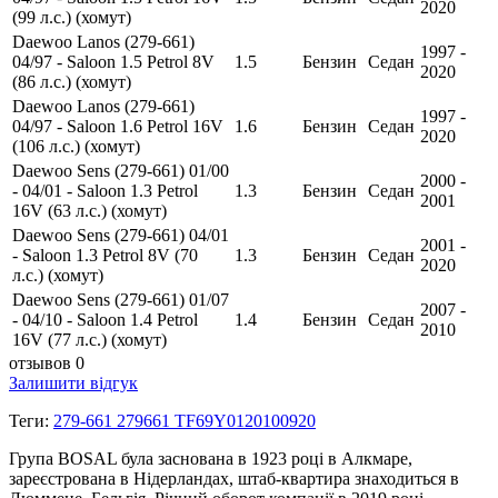
2020
(99 л.с.) (хомут)
Daewoo Lanos (279-661)
1997 -
04/97 - Saloon 1.5 Petrol 8V
1.5
Бензин
Седан
2020
(86 л.с.) (хомут)
Daewoo Lanos (279-661)
1997 -
04/97 - Saloon 1.6 Petrol 16V
1.6
Бензин
Седан
2020
(106 л.с.) (хомут)
Daewoo Sens (279-661) 01/00
2000 -
- 04/01 - Saloon 1.3 Petrol
1.3
Бензин
Седан
2001
16V (63 л.с.) (хомут)
Daewoo Sens (279-661) 04/01
2001 -
- Saloon 1.3 Petrol 8V (70
1.3
Бензин
Седан
2020
л.с.) (хомут)
Daewoo Sens (279-661) 01/07
2007 -
- 04/10 - Saloon 1.4 Petrol
1.4
Бензин
Седан
2010
16V (77 л.с.) (хомут)
отзывов 0
Залишити відгук
Теги:
279-661 279661 TF69Y0120100920
Група BOSAL була заснована в 1923 році в Алкмаре,
зареєстрована в Нідерландах, штаб-квартира знаходиться в