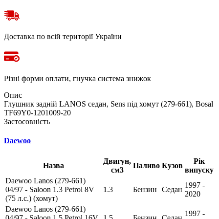
Доставка по всій території України
Різні форми оплати, гнучка система знижок
Опис
Глушник задній LANOS седан, Sens під хомут (279-661), Bosal
TF69Y0-1201009-20
Застосовність
Daewoo
Двигун,
Рік
Назва
Паливо
Кузов
см3
випуску
Daewoo Lanos (279-661)
1997 -
04/97 - Saloon 1.3 Petrol 8V
1.3
Бензин
Седан
2020
(75 л.с.) (хомут)
Daewoo Lanos (279-661)
1997 -
04/97 - Saloon 1.5 Petrol 16V
1.5
Бензин
Седан