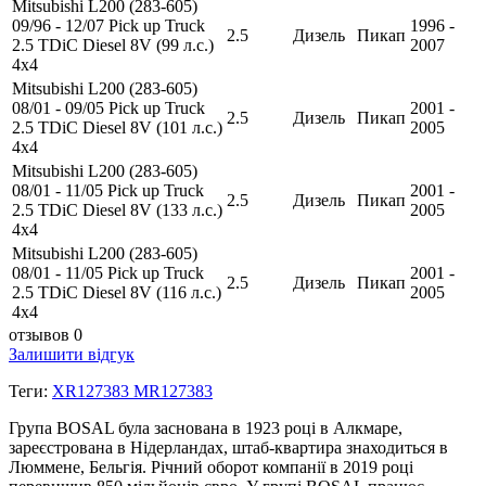
Mitsubishi L200 (283-605)
09/96 - 12/07 Pick up Truck
1996 -
2.5
Дизель
Пикап
2.5 TDiC Diesel 8V (99 л.с.)
2007
4х4
Mitsubishi L200 (283-605)
08/01 - 09/05 Pick up Truck
2001 -
2.5
Дизель
Пикап
2.5 TDiC Diesel 8V (101 л.с.)
2005
4х4
Mitsubishi L200 (283-605)
08/01 - 11/05 Pick up Truck
2001 -
2.5
Дизель
Пикап
2.5 TDiC Diesel 8V (133 л.с.)
2005
4х4
Mitsubishi L200 (283-605)
08/01 - 11/05 Pick up Truck
2001 -
2.5
Дизель
Пикап
2.5 TDiC Diesel 8V (116 л.с.)
2005
4х4
отзывов 0
Залишити відгук
Теги:
XR127383 MR127383
Група BOSAL була заснована в 1923 році в Алкмаре,
зареєстрована в Нідерландах, штаб-квартира знаходиться в
Люммене, Бельгія. Річний оборот компанії в 2019 році