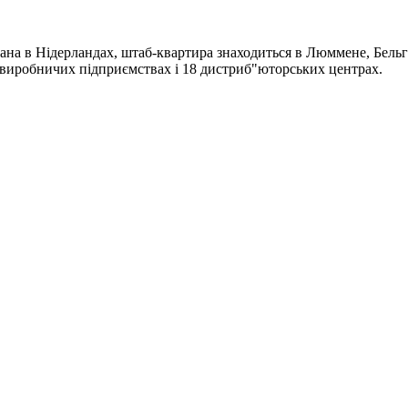
ана в Нідерландах, штаб-квартира знаходиться в Люммене, Бельгі
4 виробничих підприємствах і 18 дистриб"юторських центрах.