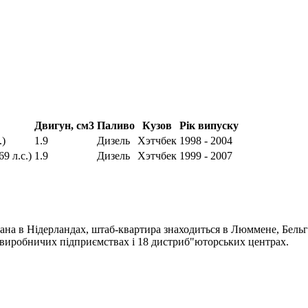
Двигун, см3
Паливо
Кузов
Рік випуску
.)
1.9
Дизель
Хэтчбек
1998 - 2004
9 л.с.)
1.9
Дизель
Хэтчбек
1999 - 2007
ана в Нідерландах, штаб-квартира знаходиться в Люммене, Бельгі
4 виробничих підприємствах і 18 дистриб"юторських центрах.