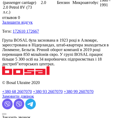
1986 -
(passenger carriage)
2.0
Бензин
Микроавтобус
1991
2.0 Petrol 8V (73
л.с.)
отзывов 0
Залишити відгук
Теги:
172610 172667
Група BOSAL була заснована в 1923 році в Алкмаре,
зареєстрована в Нідерландах, штаб-квартира знаходиться в
Люммене, Бельгія. Річний оборот компанії в 2019 році
перевищив 850 мільйонів євро. У групі BOSAL працює
більше 5 300 осіб на 34 виробничих підприємствах і 18
дистриб"юторських центрах.
© Bosal Ukraine 2020
+380 68 2607070
+380 93 2607070
+380 99 2607070
Замовити дзвінок
Заказать звонок