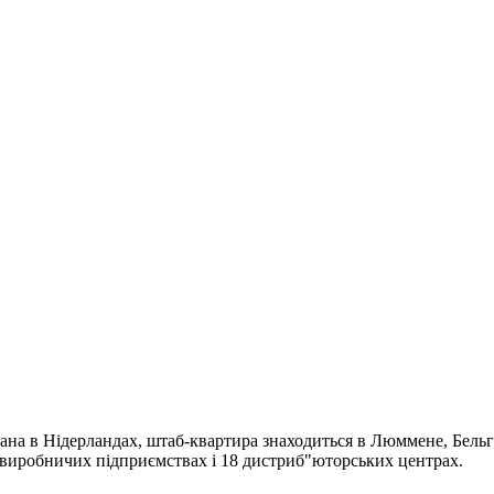
ана в Нідерландах, штаб-квартира знаходиться в Люммене, Бельгі
4 виробничих підприємствах і 18 дистриб"юторських центрах.