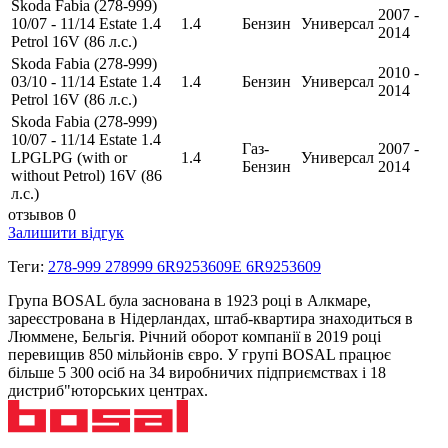
Skoda Fabia (278-999)
2007 -
10/07 - 11/14 Estate 1.4
1.4
Бензин
Универсал
2014
Petrol 16V (86 л.с.)
Skoda Fabia (278-999)
2010 -
03/10 - 11/14 Estate 1.4
1.4
Бензин
Универсал
2014
Petrol 16V (86 л.с.)
Skoda Fabia (278-999)
10/07 - 11/14 Estate 1.4
Газ-
2007 -
LPGLPG (with or
1.4
Универсал
Бензин
2014
without Petrol) 16V (86
л.с.)
отзывов 0
Залишити відгук
Теги:
278-999 278999 6R9253609E 6R9253609
Група BOSAL була заснована в 1923 році в Алкмаре,
зареєстрована в Нідерландах, штаб-квартира знаходиться в
Люммене, Бельгія. Річний оборот компанії в 2019 році
перевищив 850 мільйонів євро. У групі BOSAL працює
більше 5 300 осіб на 34 виробничих підприємствах і 18
дистриб"юторських центрах.