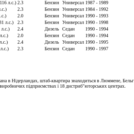
116 л.с.)
2.3
Бензин
Универсал
1987 - 1989
.с.)
2.3
Бензин
Универсал
1984 - 1992
.с.)
2.0
Бензин
Универсал
1990 - 1993
31 л.с.)
2.3
Бензин
Универсал
1990 - 1998
л.с.)
2.4
Дизель
Седан
1990 - 1994
л.с.)
2.0
Бензин
Седан
1990 - 1994
л.с.)
2.4
Дизель
Универсал
1990 - 1995
л.с.)
2.3
Бензин
Седан
1990 - 1997
ана в Нідерландах, штаб-квартира знаходиться в Люммене, Бельгі
4 виробничих підприємствах і 18 дистриб"юторських центрах.