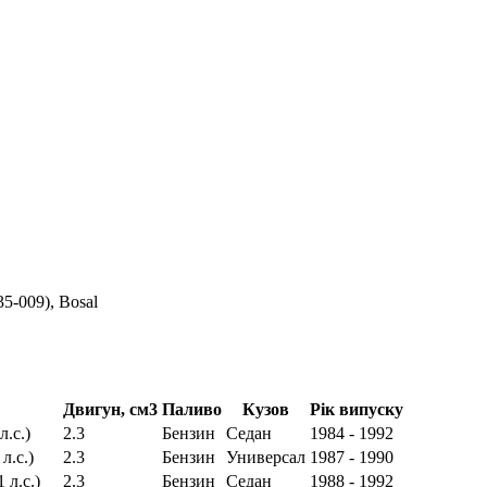
35-009), Bosal
Двигун, см3
Паливо
Кузов
Рік випуску
л.с.)
2.3
Бензин
Седан
1984 - 1992
л.с.)
2.3
Бензин
Универсал
1987 - 1990
 л.с.)
2.3
Бензин
Седан
1988 - 1992