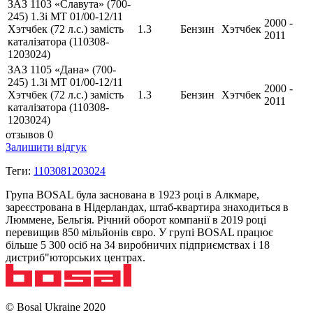
ЗАЗ 1103 «Славута» (700-
245) 1.3i MT 01/00-12/11
2000 -
Хэтчбек (72 л.с.) замість
1.3
Бензин
Хэтчбек
2011
каталізатора (110308-
1203024)
ЗАЗ 1105 «Дана» (700-
245) 1.3i MT 01/00-12/11
2000 -
Хэтчбек (72 л.с.) замість
1.3
Бензин
Хэтчбек
2011
каталізатора (110308-
1203024)
отзывов 0
Залишити відгук
Теги:
1103081203024
Група BOSAL була заснована в 1923 році в Алкмаре,
зареєстрована в Нідерландах, штаб-квартира знаходиться в
Люммене, Бельгія. Річний оборот компанії в 2019 році
перевищив 850 мільйонів євро. У групі BOSAL працює
більше 5 300 осіб на 34 виробничих підприємствах і 18
дистриб"юторських центрах.
© Bosal Ukraine 2020