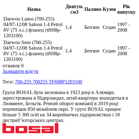
Двигун,
Рік
Назва
Паливо
Кузов
см3
випуску
Daewoo Lanos (700-255)
04/97-12/08 Saloon 1.4 Petrol
1997 -
1.4
Бензин
Седан
8V (75 л.с.) фланец (tf698p-
2008
1203100)
Daewoo Sens (700-255)
04/97-12/08 Saloon 1.4 Petrol
1997 -
1.4
Бензин
Седан
8V (75 л.с.) фланец (tf698p-
2008
1203100)
отзывов 0
Залишити відгук
Теги:
700-255 700255 TF698P1203100
Група BOSAL була заснована в 1923 році в Алкмаре,
зареєстрована в Нідерландах, штаб-квартира знаходиться в
Люммене, Бельгія. Річний оборот компанії в 2019 році
перевищив 850 мільйонів євро. У групі BOSAL працює
більше 5 300 осіб на 34 виробничих підприємствах і 18
дистриб"юторських центрах.