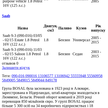
purpose vehicle 1.8 Petrol
2005
16V (125 л.с.)
Saab
Двигун,
Рік
Назва
Паливо
Кузов
см3
випуску
Saab 9-3 (090-016) 03/05
2005 -
- 02/15 Estate 1.8 Petrol
1.8
Бензин
Универсал
2015
16V (122 л.с.)
Saab 9-3 (090-016) 11/03
2003 -
- 02/15 Saloon 1.8 Petrol
1.8
Бензин
Седан
2015
16V (122 л.с.)
отзывов 0
Залишити відгук
Теги:
090-016 090016 13106577 13106942 55555948 55560958
5849005 5849015 5849044 849178
Група BOSAL була заснована в 1923 році в Алкмаре,
зареєстрована в Нідерландах, штаб-квартира знаходиться в
Люммене, Бельгія. Річний оборот компанії в 2019 році
перевищив 850 мільйонів євро. У групі BOSAL працює
більше 5 300 осіб на 34 виробничих підприємствах і 18