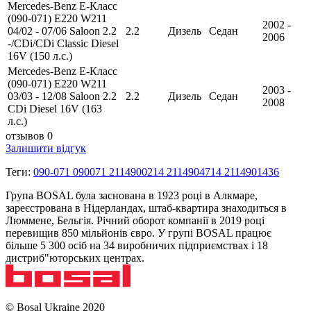
Mercedes-Benz E-Класс
(090-071) E220 W211
2002 -
04/02 - 07/06 Saloon 2.2
2.2
Дизель
Седан
2006
-/CDi/CDi Classic Diesel
16V (150 л.с.)
Mercedes-Benz E-Класс
(090-071) E220 W211
2003 -
03/03 - 12/08 Saloon 2.2
2.2
Дизель
Седан
2008
CDi Diesel 16V (163
л.с.)
отзывов 0
Залишити відгук
Теги:
090-071 090071 2114900214 2114904714 2114901436
Група BOSAL була заснована в 1923 році в Алкмаре,
зареєстрована в Нідерландах, штаб-квартира знаходиться в
Люммене, Бельгія. Річний оборот компанії в 2019 році
перевищив 850 мільйонів євро. У групі BOSAL працює
більше 5 300 осіб на 34 виробничих підприємствах і 18
дистриб"юторських центрах.
© Bosal Ukraine 2020