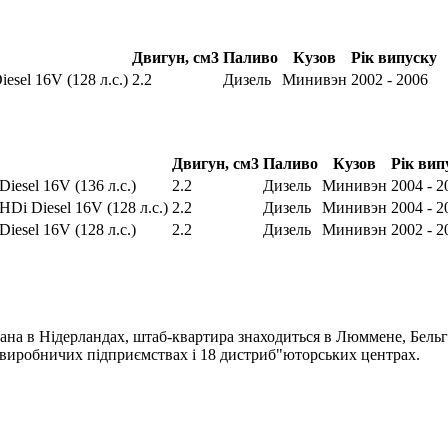
Двигун, см3
Паливо
Кузов
Рік випуску
iesel 16V (128 л.с.)
2.2
Дизель
Минивэн
2002 - 2006
Двигун, см3
Паливо
Кузов
Рік вип
Diesel 16V (136 л.с.)
2.2
Дизель
Минивэн
2004 - 2
 HDi Diesel 16V (128 л.с.)
2.2
Дизель
Минивэн
2004 - 2
Diesel 16V (128 л.с.)
2.2
Дизель
Минивэн
2002 - 2
ана в Нідерландах, штаб-квартира знаходиться в Люммене, Бельгі
4 виробничих підприємствах і 18 дистриб"юторських центрах.