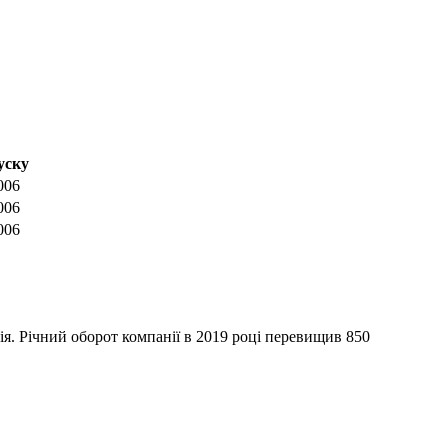
уску
006
006
006
я. Річний оборот компанії в 2019 році перевищив 850