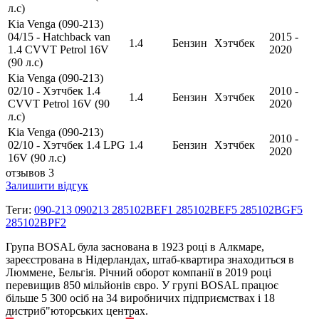
л.с)
Kia Venga (090-213)
04/15 - Hatchback van
2015 -
1.4
Бензин
Хэтчбек
1.4 CVVT Petrol 16V
2020
(90 л.с)
Kia Venga (090-213)
02/10 - Хэтчбек 1.4
2010 -
1.4
Бензин
Хэтчбек
CVVT Petrol 16V (90
2020
л.с)
Kia Venga (090-213)
2010 -
02/10 - Хэтчбек 1.4 LPG
1.4
Бензин
Хэтчбек
2020
16V (90 л.с)
отзывов 3
Залишити відгук
Теги:
090-213 090213 285102BEF1 285102BEF5 285102BGF5
285102BPF2
Група BOSAL була заснована в 1923 році в Алкмаре,
зареєстрована в Нідерландах, штаб-квартира знаходиться в
Люммене, Бельгія. Річний оборот компанії в 2019 році
перевищив 850 мільйонів євро. У групі BOSAL працює
більше 5 300 осіб на 34 виробничих підприємствах і 18
дистриб"юторських центрах.