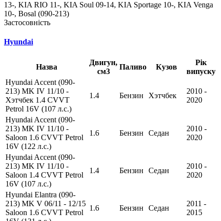
13-, KIA RIO 11-, KIA Soul 09-14, KIA Sportage 10-, KIA Venga
10-, Bosal (090-213)
Застосовність
Hyundai
Двигун,
Рік
Назва
Паливо
Кузов
см3
випуску
Hyundai Accent (090-
213) MK IV 11/10 -
2010 -
1.4
Бензин
Хэтчбек
Хэтчбек 1.4 CVVT
2020
Petrol 16V (107 л.с.)
Hyundai Accent (090-
213) MK IV 11/10 -
2010 -
1.6
Бензин
Седан
Saloon 1.6 CVVT Petrol
2020
16V (122 л.с.)
Hyundai Accent (090-
213) MK IV 11/10 -
2010 -
1.4
Бензин
Седан
Saloon 1.4 CVVT Petrol
2020
16V (107 л.с.)
Hyundai Elantra (090-
213) MK V 06/11 - 12/15
2011 -
1.6
Бензин
Седан
Saloon 1.6 CVVT Petrol
2015