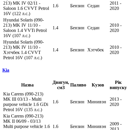
213) MK IV 02/11 -
2011 -
1.6
Бензин
Седан
Saloon 1.6 CVVT Petrol
2020
16V (122 л.с.)
Hyundai Solaris (090-
213) MK IV 11/10 -
2010 -
1.4
Бензин
Седан
Saloon 1.4 VVTi Petrol
2020
16V (107 л.с.)
Hyundai Solaris (090-
213) MK IV 11/10 -
2010 -
1.4
Бензин
Хэтчбек
Хэтчбек 1.4 CVVT
2020
Petrol 16V (107 л.с.)
Kia
Двигун,
Рік
Назва
Паливо
Кузов
см3
випуску
Kia Carens (090-213)
MK III 03/13 - Multi
2013 -
1.6
Бензин
Минивэн
purpose vehicle 1.6 GDi
2020
Petrol 16V (135 л.с.)
Kia Carens (090-213)
MK II 06/09 - 03/13
2009 -
Multi purpose vehicle 1.6
1.6
Бензин
Минивэн
2013