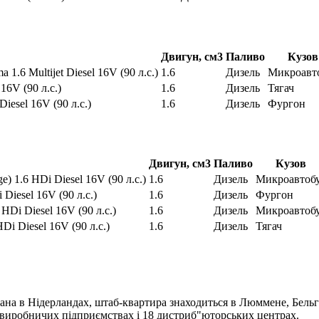
Двигун, см3
Паливо
Кузов
a 1.6 Multijet Diesel 16V (90 л.с.)
1.6
Дизель
Микроавт
 16V (90 л.с.)
1.6
Дизель
Тягач
 Diesel 16V (90 л.с.)
1.6
Дизель
Фургон
Двигун, см3
Паливо
Кузов
ge) 1.6 HDi Diesel 16V (90 л.с.)
1.6
Дизель
Микроавтоб
 Diesel 16V (90 л.с.)
1.6
Дизель
Фургон
 HDi Diesel 16V (90 л.с.)
1.6
Дизель
Микроавтоб
HDi Diesel 16V (90 л.с.)
1.6
Дизель
Тягач
ана в Нідерландах, штаб-квартира знаходиться в Люммене, Бельгі
4 виробничих підприємствах і 18 дистриб"юторських центрах.