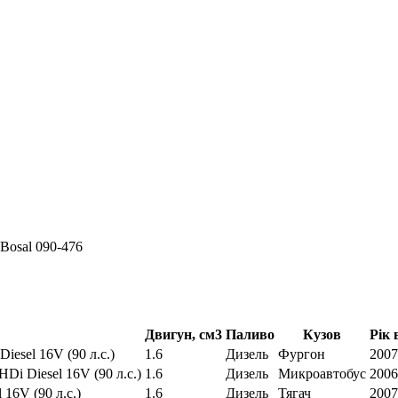
 Bosal 090-476
Двигун, см3
Паливо
Кузов
Рік 
Diesel 16V (90 л.с.)
1.6
Дизель
Фургон
2007
 HDi Diesel 16V (90 л.с.)
1.6
Дизель
Микроавтобус
2006
 16V (90 л.с.)
1.6
Дизель
Тягач
2007