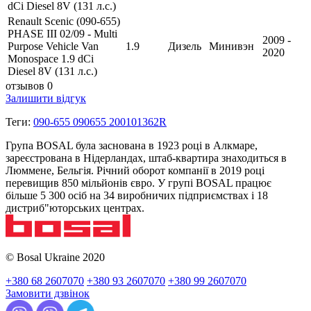
dCi Diesel 8V (131 л.с.)
Renault Scenic (090-655)
PHASE III 02/09 - Multi
2009 -
Purpose Vehicle Van
1.9
Дизель
Минивэн
2020
Monospace 1.9 dCi
Diesel 8V (131 л.с.)
отзывов 0
Залишити відгук
Теги:
090-655 090655 200101362R
Група BOSAL була заснована в 1923 році в Алкмаре,
зареєстрована в Нідерландах, штаб-квартира знаходиться в
Люммене, Бельгія. Річний оборот компанії в 2019 році
перевищив 850 мільйонів євро. У групі BOSAL працює
більше 5 300 осіб на 34 виробничих підприємствах і 18
дистриб"юторських центрах.
© Bosal Ukraine 2020
+380 68 2607070
+380 93 2607070
+380 99 2607070
Замовити дзвінок