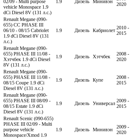
02/09 - Multi purpose
1.9
Дизель
Минивэн
2020
vehicle Monospace 1.9
dCi Diesel 8V (131 л.с.)
Renault Megane (090-
655) CC PHASE III
2010 -
06/10 - 08/15 Cabriolet
1.9
Дизель
Кабриолет
2015
1.9 dCi Diesel 8V (131
л.с.)
Renault Megane (090-
655) PHASE III 11/08 -
2008 -
1.9
Дизель
Хэтчбек
Хэтчбек 1.9 dCi Diesel
2020
8V (131 л.с.)
Renault Megane (090-
655) PHASE III 11/08 -
2008 -
1.9
Дизель
Купе
08/15 Coupe 1.9 dCi
2015
Diesel 8V (131 л.с.)
Renault Megane (090-
655) PHASE III 08/09 -
2009 -
1.9
Дизель
Универсал
08/15 Estate 1.9 dCi
2015
Diesel 8V (131 л.с.)
Renault Scenic (090-655)
PHASE III 02/09 - Multi
2009 -
purpose vehicle
1.9
Дизель
Минивэн
2020
Monospace/Xmod 1.9