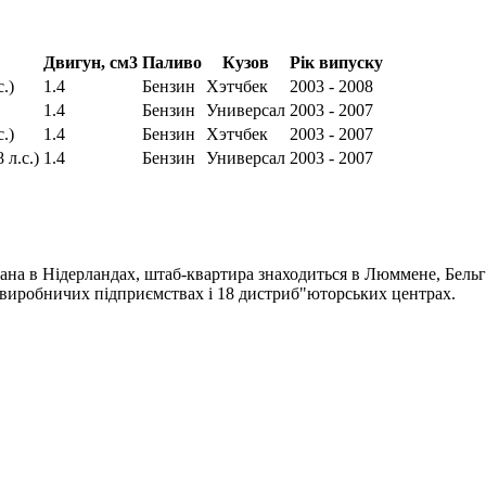
Двигун, см3
Паливо
Кузов
Рік випуску
.)
1.4
Бензин
Хэтчбек
2003 - 2008
1.4
Бензин
Универсал
2003 - 2007
.)
1.4
Бензин
Хэтчбек
2003 - 2007
 л.с.)
1.4
Бензин
Универсал
2003 - 2007
ана в Нідерландах, штаб-квартира знаходиться в Люммене, Бельгі
4 виробничих підприємствах і 18 дистриб"юторських центрах.