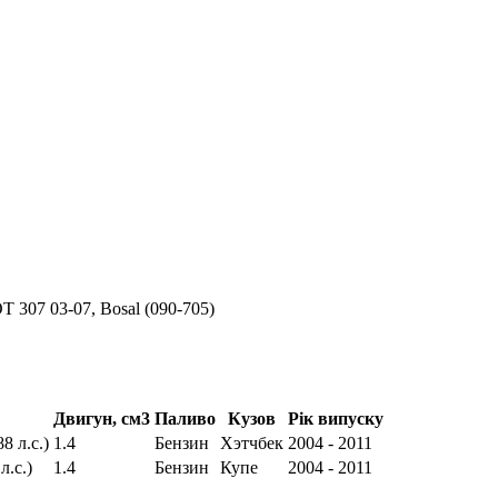
307 03-07, Bosal (090-705)
Двигун, см3
Паливо
Кузов
Рік випуску
8 л.с.)
1.4
Бензин
Хэтчбек
2004 - 2011
л.с.)
1.4
Бензин
Купе
2004 - 2011