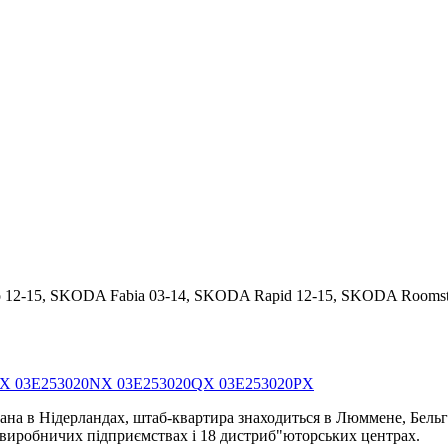
o 12-15, SKODA Fabia 03-14, SKODA Rapid 12-15, SKODA Roomster
MX 03E253020NX 03E253020QX 03E253020PX
ана в Нідерландах, штаб-квартира знаходиться в Люммене, Бельгі
4 виробничих підприємствах і 18 дистриб"юторських центрах.