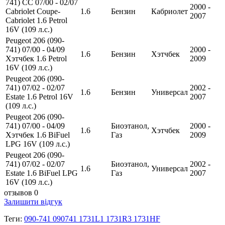
741) CC 07/00 - 02/07
2000 -
Cabriolet Coupe-
1.6
Бензин
Кабриолет
2007
Cabriolet 1.6 Petrol
16V (109 л.с.)
Peugeot 206 (090-
741) 07/00 - 04/09
2000 -
1.6
Бензин
Хэтчбек
Хэтчбек 1.6 Petrol
2009
16V (109 л.с.)
Peugeot 206 (090-
741) 07/02 - 02/07
2002 -
1.6
Бензин
Универсал
Estate 1.6 Petrol 16V
2007
(109 л.с.)
Peugeot 206 (090-
741) 07/00 - 04/09
Биоэтанол,
2000 -
1.6
Хэтчбек
Хэтчбек 1.6 BiFuel
Газ
2009
LPG 16V (109 л.с.)
Peugeot 206 (090-
741) 07/02 - 02/07
Биоэтанол,
2002 -
1.6
Универсал
Estate 1.6 BiFuel LPG
Газ
2007
16V (109 л.с.)
отзывов 0
Залишити відгук
Теги:
090-741 090741 1731L1 1731R3 1731HF