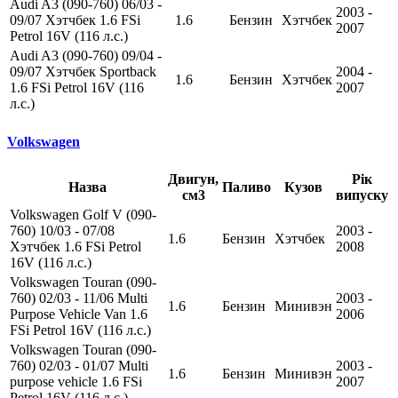
Audi A3 (090-760) 06/03 -
2003 -
09/07 Хэтчбек 1.6 FSi
1.6
Бензин
Хэтчбек
2007
Petrol 16V (116 л.с.)
Audi A3 (090-760) 09/04 -
09/07 Хэтчбек Sportback
2004 -
1.6
Бензин
Хэтчбек
1.6 FSi Petrol 16V (116
2007
л.с.)
Volkswagen
Двигун,
Рік
Назва
Паливо
Кузов
см3
випуску
Volkswagen Golf V (090-
760) 10/03 - 07/08
2003 -
1.6
Бензин
Хэтчбек
Хэтчбек 1.6 FSi Petrol
2008
16V (116 л.с.)
Volkswagen Touran (090-
760) 02/03 - 11/06 Multi
2003 -
1.6
Бензин
Минивэн
Purpose Vehicle Van 1.6
2006
FSi Petrol 16V (116 л.с.)
Volkswagen Touran (090-
760) 02/03 - 01/07 Multi
2003 -
1.6
Бензин
Минивэн
purpose vehicle 1.6 FSi
2007
Petrol 16V (116 л.с.)