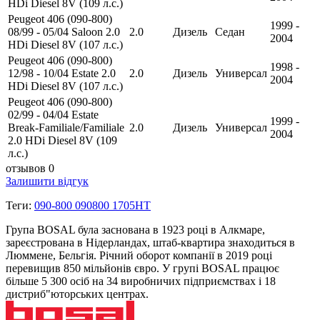
HDi Diesel 8V (109 л.с.)
Peugeot 406 (090-800)
1999 -
08/99 - 05/04 Saloon 2.0
2.0
Дизель
Седан
2004
HDi Diesel 8V (107 л.с.)
Peugeot 406 (090-800)
1998 -
12/98 - 10/04 Estate 2.0
2.0
Дизель
Универсал
2004
HDi Diesel 8V (107 л.с.)
Peugeot 406 (090-800)
02/99 - 04/04 Estate
1999 -
Break-Familiale/Familiale
2.0
Дизель
Универсал
2004
2.0 HDi Diesel 8V (109
л.с.)
отзывов 0
Залишити відгук
Теги:
090-800 090800 1705HT
Група BOSAL була заснована в 1923 році в Алкмаре,
зареєстрована в Нідерландах, штаб-квартира знаходиться в
Люммене, Бельгія. Річний оборот компанії в 2019 році
перевищив 850 мільйонів євро. У групі BOSAL працює
більше 5 300 осіб на 34 виробничих підприємствах і 18
дистриб"юторських центрах.