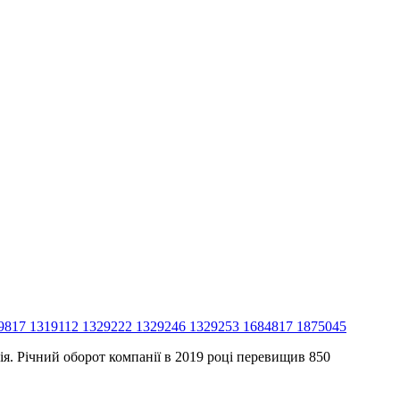
09817 1319112 1329222 1329246 1329253 1684817 1875045
я. Річний оборот компанії в 2019 році перевищив 850