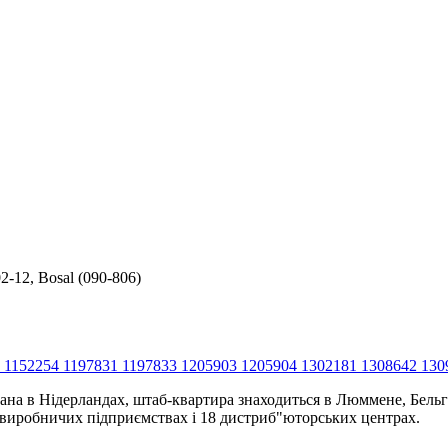
2-12, Bosal (090-806)
2 1152254 1197831 1197833 1205903 1205904 1302181 1308642 13
ана в Нідерландах, штаб-квартира знаходиться в Люммене, Бельгі
4 виробничих підприємствах і 18 дистриб"юторських центрах.