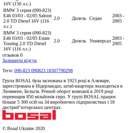
16V (150 л.с.)
BMW 3 серия (090-823)
E46 03/03 - 02/05 Saloon
2003 -
2.0
Дизель
Седан
2.0 TD Diesel 16V (116
2005
л.с.)
BMW 3 серия (090-823)
E46 03/03 - 02/05 Estate
2003 -
2.0
Дизель
Универсал
Touring 2.0 TD Diesel
2005
16V (116 л.с.)
отзывов 0
Залишити відгук
Теги:
090-823 090823 18307790298
Група BOSAL була заснована в 1923 році в Алкмаре,
зареєстрована в Нідерландах, штаб-квартира знаходиться в
Люммене, Бельгія. Річний оборот компанії в 2019 році
перевищив 850 мільйонів євро. У групі BOSAL працює
більше 5 300 осіб на 34 виробничих підприємствах і 18
дистриб"юторських центрах.
© Bosal Ukraine 2020