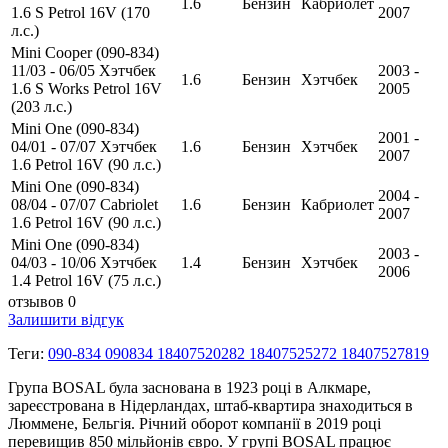
1.6
Бензин
Кабриолет
1.6 S Petrol 16V (170
2007
л.с.)
Mini Cooper (090-834)
11/03 - 06/05 Хэтчбек
2003 -
1.6
Бензин
Хэтчбек
1.6 S Works Petrol 16V
2005
(203 л.с.)
Mini One (090-834)
2001 -
04/01 - 07/07 Хэтчбек
1.6
Бензин
Хэтчбек
2007
1.6 Petrol 16V (90 л.с.)
Mini One (090-834)
2004 -
08/04 - 07/07 Cabriolet
1.6
Бензин
Кабриолет
2007
1.6 Petrol 16V (90 л.с.)
Mini One (090-834)
2003 -
04/03 - 10/06 Хэтчбек
1.4
Бензин
Хэтчбек
2006
1.4 Petrol 16V (75 л.с.)
отзывов 0
Залишити відгук
Теги:
090-834 090834 18407520282 18407525272 18407527819
Група BOSAL була заснована в 1923 році в Алкмаре,
зареєстрована в Нідерландах, штаб-квартира знаходиться в
Люммене, Бельгія. Річний оборот компанії в 2019 році
перевищив 850 мільйонів євро. У групі BOSAL працює