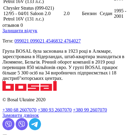
Petrol 16V (133 л.с.)
Chrysler Stratus (099-021)
1995 -
12/95 - 04/01 Saloon 2.0
2.0
Бензин
Седан
2001
Petrol 16V (131 л.с.)
отзывов 0
Залишити відгук
Теги:
099021 099021 4546832 4764027
Група BOSAL була заснована в 1923 році в Алкмаре,
зареєстрована в Нідерландах, штаб-квартира знаходиться в
Люммене, Бельгія. Річний оборот компанії в 2019 році
перевищив 850 мільйонів євро. У групі BOSAL працює
більше 5 300 осіб на 34 виробничих підприємствах і 18
дистриб"юторських центрах.
© Bosal Ukraine 2020
+380 68 2607070
+380 93 2607070
+380 99 2607070
Замовити дзвінок