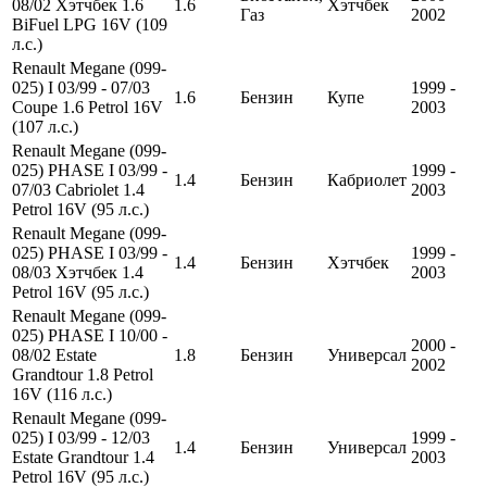
08/02 Хэтчбек 1.6
1.6
Хэтчбек
Газ
2002
BiFuel LPG 16V (109
л.с.)
Renault Megane (099-
025) I 03/99 - 07/03
1999 -
1.6
Бензин
Купе
Coupe 1.6 Petrol 16V
2003
(107 л.с.)
Renault Megane (099-
025) PHASE I 03/99 -
1999 -
1.4
Бензин
Кабриолет
07/03 Cabriolet 1.4
2003
Petrol 16V (95 л.с.)
Renault Megane (099-
025) PHASE I 03/99 -
1999 -
1.4
Бензин
Хэтчбек
08/03 Хэтчбек 1.4
2003
Petrol 16V (95 л.с.)
Renault Megane (099-
025) PHASE I 10/00 -
2000 -
08/02 Estate
1.8
Бензин
Универсал
2002
Grandtour 1.8 Petrol
16V (116 л.с.)
Renault Megane (099-
025) I 03/99 - 12/03
1999 -
1.4
Бензин
Универсал
Estate Grandtour 1.4
2003
Petrol 16V (95 л.с.)