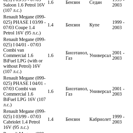
1.6
Бензин
Седан
Saloon 1.6 Petrol 16V
2003
(107 л.с.)
Renault Megane (099-
025) PHASE I 03/99 -
1999 -
1.4
Бензин
Купе
07/03 Coupe 1.4
2003
Petrol 16V (95 л.с.)
Renault Megane (099-
025) I 04/01 - 07/03
Combi van
Биоэтанол,
2001 -
Commercial 1.6
1.6
Универсал
Газ
2003
BiFuel LPG (with or
without Petrol) 16V
(107 л.с.)
Renault Megane (099-
025) PHASE I 04/01 -
07/03 Combi van
Биоэтанол,
2001 -
1.6
Универсал
Commercial 1.6
Газ
2003
BiFuel LPG 16V (107
л.с.)
Renault Megane (099-
025) I 03/99 - 07/03
1999 -
1.4
Бензин
Кабриолет
Cabriolet 1.4 Petrol
2003
16V (95 л.с.)