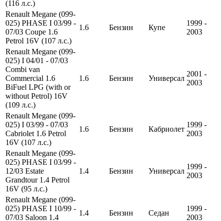
(116 л.с.)
Renault Megane (099-
025) PHASE I 03/99 -
1999 -
1.6
Бензин
Купе
07/03 Coupe 1.6
2003
Petrol 16V (107 л.с.)
Renault Megane (099-
025) I 04/01 - 07/03
Combi van
2001 -
Commercial 1.6
1.6
Бензин
Универсал
2003
BiFuel LPG (with or
without Petrol) 16V
(109 л.с.)
Renault Megane (099-
025) I 03/99 - 07/03
1999 -
1.6
Бензин
Кабриолет
Cabriolet 1.6 Petrol
2003
16V (107 л.с.)
Renault Megane (099-
025) PHASE I 03/99 -
1999 -
12/03 Estate
1.4
Бензин
Универсал
2003
Grandtour 1.4 Petrol
16V (95 л.с.)
Renault Megane (099-
025) PHASE I 10/99 -
1999 -
1.4
Бензин
Седан
07/03 Saloon 1.4
2003