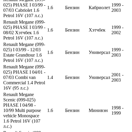
025) PHASE I 03/99 -
1999 -
1.6
Бензин
Кабриолет
07/03 Cabriolet 1.6
2003
Petrol 16V (107 л.с.)
Renault Megane (099-
025) PHASE I 03/99 -
1999 -
1.6
Бензин
Хэтчбек
08/02 Хэтчбек 1.6
2002
Petrol 16V (107 л.с.)
Renault Megane (099-
025) I 03/99 - 12/03
1999 -
1.6
Бензин
Универсал
Estate Grandtour 1.6
2003
Petrol 16V (107 л.с.)
Renault Megane (099-
025) PHASE I 04/01 -
2001 -
07/03 Combi van
1.4
Бензин
Универсал
2003
Commercial 1.4 Petrol
16V (95 л.с.)
Renault Megane
Scenic (099-025)
PHASE I 04/98 -
1998 -
10/99 Multi purpose
1.6
Бензин
Минивэн
1999
vehicle Monospace
1.6 Petrol 16V (107
л.с.)