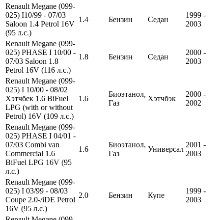
Renault Megane (099-
025) I10/99 - 07/03
1999 -
1.4
Бензин
Седан
Saloon 1.4 Petrol 16V
2003
(95 л.с.)
Renault Megane (099-
025) PHASE I 10/00 -
2000 -
1.8
Бензин
Седан
07/03 Saloon 1.8
2003
Petrol 16V (116 л.с.)
Renault Megane (099-
025) I 10/00 - 08/02
Биоэтанол,
2000 -
Хэтчбек 1.6 BiFuel
1.6
Хэтчбэк
Газ
2002
LPG (with or without
Petrol) 16V (109 л.с.)
Renault Megane (099-
025) PHASE I 04/01 -
07/03 Combi van
Биоэтанол,
2001 -
1.6
Универсал
Commercial 1.6
Газ
2003
BiFuel LPG 16V (95
л.с.)
Renault Megane (099-
025) I 03/99 - 08/03
1999 -
2.0
Бензин
Купе
Coupe 2.0-/iDE Petrol
2003
16V (95 л.с.)
Renault Megane (099-