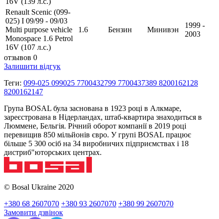
16V (139 л.с.)
Renault Scenic (099-
025) I 09/99 - 09/03
1999 -
Multi purpose vehicle
1.6
Бензин
Минивэн
2003
Monospace 1.6 Petrol
16V (107 л.с.)
отзывов 0
Залишити відгук
Теги:
099-025 099025 7700432799 7700437389 8200162128
8200162147
Група BOSAL була заснована в 1923 році в Алкмаре,
зареєстрована в Нідерландах, штаб-квартира знаходиться в
Люммене, Бельгія. Річний оборот компанії в 2019 році
перевищив 850 мільйонів євро. У групі BOSAL працює
більше 5 300 осіб на 34 виробничих підприємствах і 18
дистриб"юторських центрах.
© Bosal Ukraine 2020
+380 68 2607070
+380 93 2607070
+380 99 2607070
Замовити дзвінок