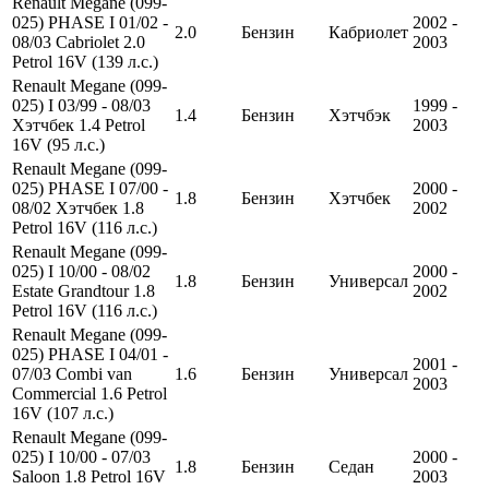
Renault Megane (099-
025) PHASE I 01/02 -
2002 -
2.0
Бензин
Кабриолет
08/03 Cabriolet 2.0
2003
Petrol 16V (139 л.с.)
Renault Megane (099-
025) I 03/99 - 08/03
1999 -
1.4
Бензин
Хэтчбэк
Хэтчбек 1.4 Petrol
2003
16V (95 л.с.)
Renault Megane (099-
025) PHASE I 07/00 -
2000 -
1.8
Бензин
Хэтчбек
08/02 Хэтчбек 1.8
2002
Petrol 16V (116 л.с.)
Renault Megane (099-
025) I 10/00 - 08/02
2000 -
1.8
Бензин
Универсал
Estate Grandtour 1.8
2002
Petrol 16V (116 л.с.)
Renault Megane (099-
025) PHASE I 04/01 -
2001 -
07/03 Combi van
1.6
Бензин
Универсал
2003
Commercial 1.6 Petrol
16V (107 л.с.)
Renault Megane (099-
025) I 10/00 - 07/03
2000 -
1.8
Бензин
Седан
Saloon 1.8 Petrol 16V
2003