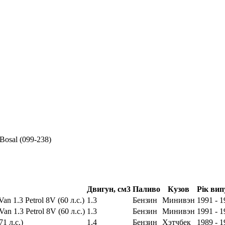
Bosal (099-238)
Двигун, см3
Паливо
Кузов
Рік вип
an 1.3 Petrol 8V (60 л.с.)
1.3
Бензин
Минивэн
1991 - 1
an 1.3 Petrol 8V (60 л.с.)
1.3
Бензин
Минивэн
1991 - 1
71 л.с.)
1.4
Бензин
Хэтчбек
1989 - 1