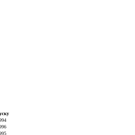
уску
994
996
995