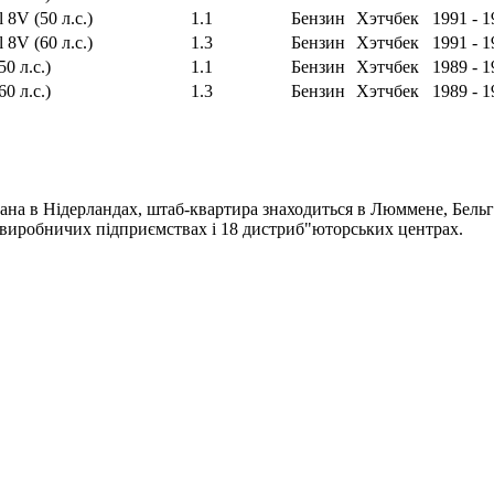
 8V (50 л.с.)
1.1
Бензин
Хэтчбек
1991 - 1
 8V (60 л.с.)
1.3
Бензин
Хэтчбек
1991 - 1
50 л.с.)
1.1
Бензин
Хэтчбек
1989 - 1
60 л.с.)
1.3
Бензин
Хэтчбек
1989 - 1
ана в Нідерландах, штаб-квартира знаходиться в Люммене, Бельгі
4 виробничих підприємствах і 18 дистриб"юторських центрах.