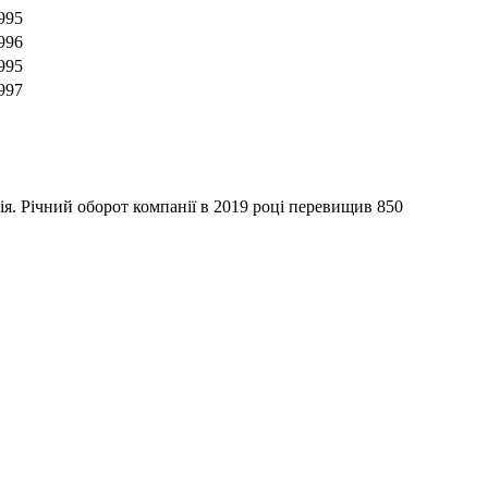
995
996
995
997
я. Річний оборот компанії в 2019 році перевищив 850