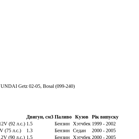
NDAI Getz 02-05, Bosal (099-240)
Двигун, см3
Паливо
Кузов
Рік випуску
12V (92 л.с.)
1.5
Бензин
Хэтчбек
1999 - 2002
V (75 л.с.)
1.3
Бензин
Седан
2000 - 2005
2V (90 л.с.)
1.5
Бензин
Хэтчбек
2000 - 2005