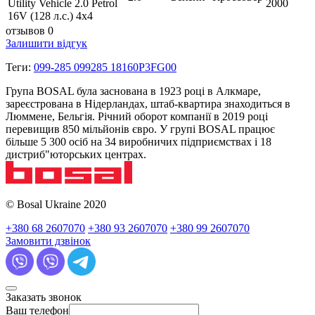
Utility Vehicle 2.0 Petrol
2000
16V (128 л.с.) 4х4
отзывов 0
Залишити відгук
Теги:
099-285 099285 18160P3FG00
Група BOSAL була заснована в 1923 році в Алкмаре,
зареєстрована в Нідерландах, штаб-квартира знаходиться в
Люммене, Бельгія. Річний оборот компанії в 2019 році
перевищив 850 мільйонів євро. У групі BOSAL працює
більше 5 300 осіб на 34 виробничих підприємствах і 18
дистриб"юторських центрах.
© Bosal Ukraine 2020
+380 68 2607070
+380 93 2607070
+380 99 2607070
Замовити дзвінок
Заказать звонок
Ваш телефон