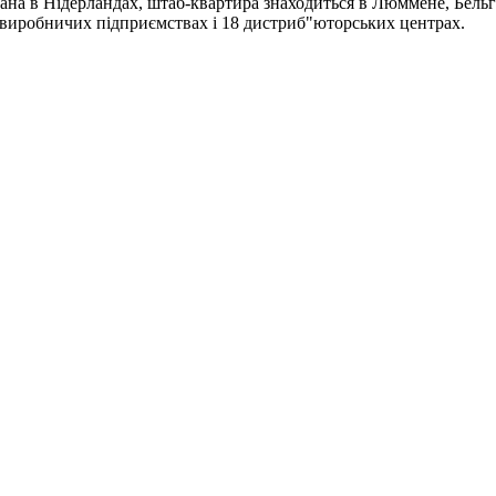
ана в Нідерландах, штаб-квартира знаходиться в Люммене, Бельгі
4 виробничих підприємствах і 18 дистриб"юторських центрах.