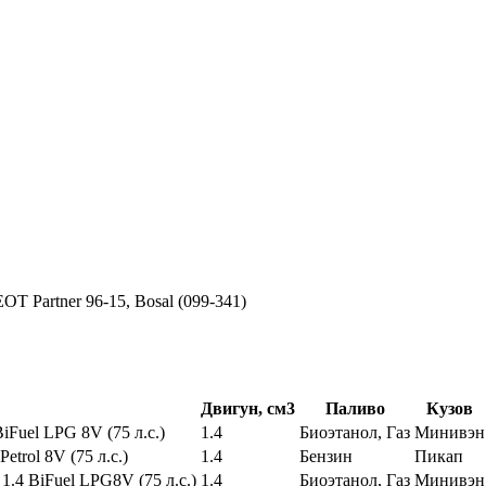
T Partner 96-15, Bosal (099-341)
Двигун, см3
Паливо
Кузов
 BiFuel LPG 8V (75 л.с.)
1.4
Биоэтанол, Газ
Минивэн
Petrol 8V (75 л.с.)
1.4
Бензин
Пикап
n 1.4 BiFuel LPG8V (75 л.с.)
1.4
Биоэтанол, Газ
Минивэн