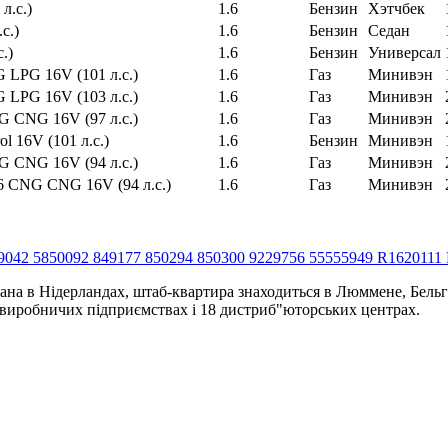
л.с.)
1.6
Бензин
Хэтчбек
с.)
1.6
Бензин
Седан
с.)
1.6
Бензин
Универсал
PG LPG 16V (101 л.с.)
1.6
Газ
Минивэн
PG LPG 16V (103 л.с.)
1.6
Газ
Минивэн
CNG CNG 16V (97 л.с.)
1.6
Газ
Минивэн
ol 16V (101 л.с.)
1.6
Бензин
Минивэн
CNG CNG 16V (94 л.с.)
1.6
Газ
Минивэн
 1.6 CNG CNG 16V (94 л.с.)
1.6
Газ
Минивэн
9042 5850092 849177 850294 850300 9229756 55555949 R1620111
ана в Нідерландах, штаб-квартира знаходиться в Люммене, Бельгі
4 виробничих підприємствах і 18 дистриб"юторських центрах.