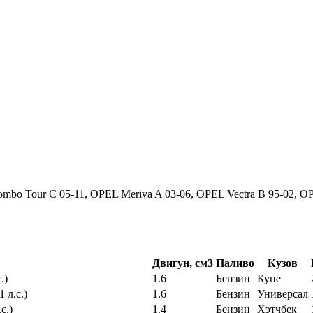
o Tour C 05-11, OPEL Meriva A 03-06, OPEL Vectra B 95-02, OPEL
Двигун, см3
Паливо
Кузов
.)
1.6
Бензин
Купе
 л.с.)
1.6
Бензин
Универсал
с.)
1.4
Бензин
Хэтчбек