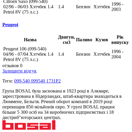
Citroen Saxo (099-540)
1996 -
02/96 - 06/03 Хэтчбек 1.4
1.4
Бензин
Хэтчбек
2003
Petrol 8V (75 л.с.)
Peugeot
Двигун,
Рік
Назва
Паливо
Кузов
см3
випуску
Peugeot 106 (099-540)
1996 -
04/96 - 07/04 Хэтчбек 1.4
1.4
Бензин
Хэтчбек
2004
Petrol 8V (75 л.с.)
отзывов 0
Залишити відгук
Теги:
099-540 099540 1731P2
Група BOSAL була заснована в 1923 році в Алкмаре,
зареєстрована в Нідерландах, штаб-квартира знаходиться в
Люммене, Бельгія. Річний оборот компанії в 2019 році
перевищив 850 мільйонів євро. У групі BOSAL працює
більше 5 300 осіб на 34 виробничих підприємствах і 18
дистриб"юторських центрах.