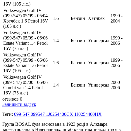
16V (105 л.с.)
Volkswagen Golf IV
(099-547) 05/99 - 05/04
1999 -
1.6
Бензин
Хэтчбек
Хэтчбек 1.6 Petrol 16V
2004
(105 л.с.)
Volkswagen Golf IV
(099-547) 05/99 - 06/06
1999 -
1.4
Бензин
Универсал
Estate Variant 1.4 Petrol
2006
16V (75 л.с.)
Volkswagen Golf IV
(099-547) 05/99 - 06/06
1999 -
1.6
Бензин
Универсал
Estate Variant 1.6 Petrol
2006
16V (105 л.с.)
Volkswagen Golf IV
(099-547) 05/00 - 06/06
2000 -
1.4
Бензин
Универсал
Combi van 1.4 Petrol
2006
16V (75 л.с.)
отзывов 0
Залишити відгук
Теги:
099-547 099547 1J0254400CX 1J0254400HX
Група BOSAL була заснована в 1923 році в Алкмаре,
зареєстрована в Нідерландах, штаб-квартира знаходиться в