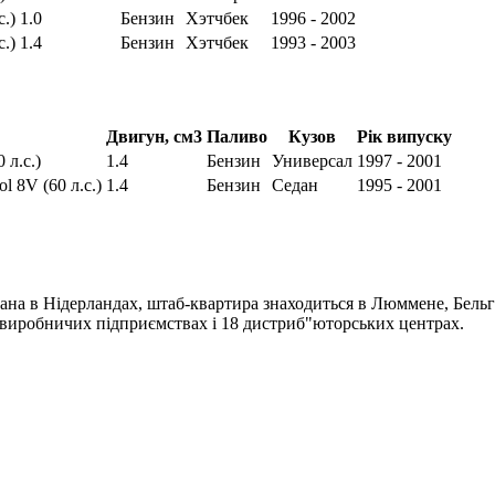
с.)
1.0
Бензин
Хэтчбек
1996 - 2002
с.)
1.4
Бензин
Хэтчбек
1993 - 2003
Двигун, см3
Паливо
Кузов
Рік випуску
 л.с.)
1.4
Бензин
Универсал
1997 - 2001
ol 8V (60 л.с.)
1.4
Бензин
Седан
1995 - 2001
ана в Нідерландах, штаб-квартира знаходиться в Люммене, Бельгі
4 виробничих підприємствах і 18 дистриб"юторських центрах.