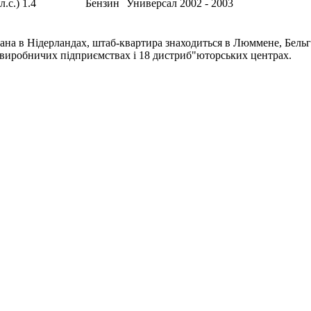
л.с.)
1.4
Бензин
Универсал
2002 - 2003
ана в Нідерландах, штаб-квартира знаходиться в Люммене, Бельгі
4 виробничих підприємствах і 18 дистриб"юторських центрах.