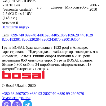
740) PHASE II 08/06
- 01/10 Bus
2006 -
2.5
Дизель
Микроавтобус
(passenger carriage)
2010
2.5 dCi Diesel 16V
(145 л.с.)
отзывов 0
Залишити відгук
Теги:
099-740 099740 4401628 4405186 9109628 4401629
8200192301 8200220284 8200245870 8200193564
Група BOSAL була заснована в 1923 році в Алкмаре,
зареєстрована в Нідерландах, штаб-квартира знаходиться в
Люммене, Бельгія. Річний оборот компанії в 2019 році
перевищив 850 мільйонів євро. У групі BOSAL працює
більше 5 300 осіб на 34 виробничих підприємствах і 18
дистриб"юторських центрах.
© Bosal Ukraine 2020
+380 68 2607070
+380 93 2607070
+380 99 2607070
Замовити дзвінок