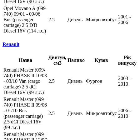
Diesel 16V (90 л.с.)
Opel Movano A (099-
740) 09/01 - 09/06
2001 -
Bus (passenger
2.5
Дизель
Микроавтобус
2006
carriage) 2.5 DTi
Diesel 16V (114 л.с.)
Renault
Двигун,
Рік
Назва
Паливо
Кузов
см3
випуску
Renault Master (099-
740) PHASE II 10/03
2003 -
- 03/10 Van (cargo
2.5
Дизель
Фургон
2010
carriage) 2.5 dCi
Diesel 16V (99 л.с.)
Renault Master (099-
740) PHASE II 09/06
- 01/10 Bus
2006 -
2.5
Дизель
Микроавтобус
(passenger carriage)
2010
2.5 dCi Diesel 16V
(99 л.с.)
Renault Master (099-
740) PHASE II 12/97