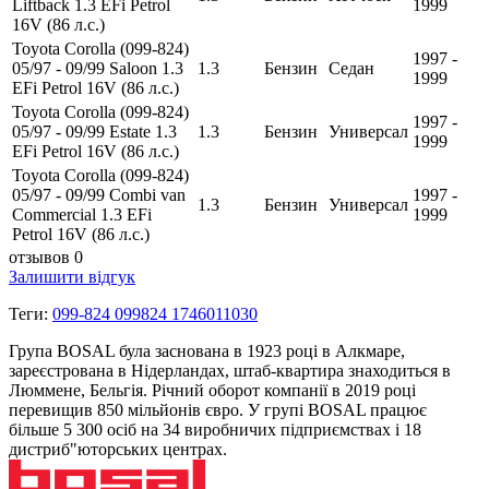
Liftback 1.3 EFi Petrol
1999
16V (86 л.с.)
Toyota Corolla (099-824)
1997 -
05/97 - 09/99 Saloon 1.3
1.3
Бензин
Седан
1999
EFi Petrol 16V (86 л.с.)
Toyota Corolla (099-824)
1997 -
05/97 - 09/99 Estate 1.3
1.3
Бензин
Универсал
1999
EFi Petrol 16V (86 л.с.)
Toyota Corolla (099-824)
05/97 - 09/99 Combi van
1997 -
1.3
Бензин
Универсал
Commercial 1.3 EFi
1999
Petrol 16V (86 л.с.)
отзывов 0
Залишити відгук
Теги:
099-824 099824 1746011030
Група BOSAL була заснована в 1923 році в Алкмаре,
зареєстрована в Нідерландах, штаб-квартира знаходиться в
Люммене, Бельгія. Річний оборот компанії в 2019 році
перевищив 850 мільйонів євро. У групі BOSAL працює
більше 5 300 осіб на 34 виробничих підприємствах і 18
дистриб"юторських центрах.