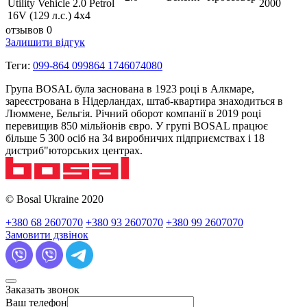
Utility Vehicle 2.0 Petrol
2000
16V (129 л.с.) 4х4
отзывов 0
Залишити відгук
Теги:
099-864 099864 1746074080
Група BOSAL була заснована в 1923 році в Алкмаре,
зареєстрована в Нідерландах, штаб-квартира знаходиться в
Люммене, Бельгія. Річний оборот компанії в 2019 році
перевищив 850 мільйонів євро. У групі BOSAL працює
більше 5 300 осіб на 34 виробничих підприємствах і 18
дистриб"юторських центрах.
© Bosal Ukraine 2020
+380 68 2607070
+380 93 2607070
+380 99 2607070
Замовити дзвінок
Заказать звонок
Ваш телефон